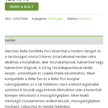
IRÁNY A BOLT
SKU:
10047846
Kategória:
Tésztagép
Márka:
Klarstein
Leírás
Klarstein Bella Evo/Bella Pico keverőtál a modern designt és
a tartósságot ötvözi.5 literes űrtartalmával minden célra
alkalmas a konyhában, akár tésztakampóval, habverővel vagy
habverővel dolgozik. A 0,6 kg tésztakapacitással ideális
kenyér, sütemények és családi ételek készítéséhez. Mivel
kompatibilis a Bella Evo és a Bella Pico konyhai
robotgépekkel, ez a tál tökéletes csere a lehető legsimább
sütéshez.A tészták vagy krémek elkészítése után a keverőtál
könnyen elmosható a mosogatógépben. Mivel kiváló
minőségű rozsdamentes acélból készült, mosogatógépben
mosható, robusztus és mindig higiénikus.