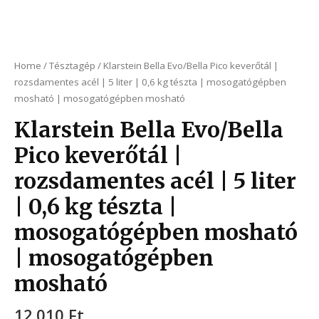
Home
/
Tésztagép
/ Klarstein Bella Evo/Bella Pico keverőtál |
rozsdamentes acél | 5 liter | 0,6 kg tészta | mosogatógépben
mosható | mosogatógépben mosható
Klarstein Bella Evo/Bella
Pico keverőtál |
rozsdamentes acél | 5 liter
| 0,6 kg tészta |
mosogatógépben mosható
| mosogatógépben
mosható
12.010
Ft