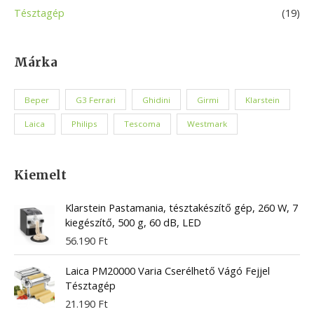
Tésztagép
(19)
Márka
Beper
G3 Ferrari
Ghidini
Girmi
Klarstein
Laica
Philips
Tescoma
Westmark
Kiemelt
Klarstein Pastamania, tésztakészítő gép, 260 W, 7
kiegészítő, 500 g, 60 dB, LED
56.190
Ft
Laica PM20000 Varia Cserélhető Vágó Fejjel
Tésztagép
21.190
Ft