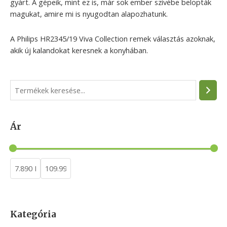
gyárt. A gépeik, mint ez is, már sok ember szívébe belopták
magukat, amire mi is nyugodtan alapozhatunk.
A Philips HR2345/19 Viva Collection remek választás azoknak,
akik új kalandokat keresnek a konyhában.
S
e
a
Ár
r
c
h
Kategória