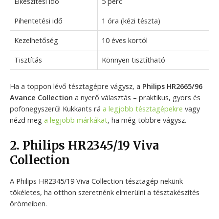
Elkészítési idő
5 perc
Pihentetési idő
1 óra (kézi tészta)
Kezelhetőség
10 éves kortól
Tisztítás
Könnyen tisztítható
Ha a toppon lévő tésztagépre vágysz, a
Philips HR2665/96
Avance Collection
a nyerő választás – praktikus, gyors és
pofonegyszerű! Kukkants rá
a legjobb tésztagépekre
vagy
nézd meg
a legjobb márkákat
, ha még többre vágysz.
2. Philips HR2345/19 Viva
Collection
A Philips HR2345/19 Viva Collection tésztagép nekünk
tökéletes, ha otthon szeretnénk elmerülni a tésztakészítés
örömeiben.