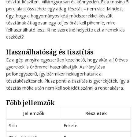
tésztát készíteni, villámgyorsan és könnyedén. Ez a masina 5
perc alatt összehoz egy adag tésztát – nem vicc! Mindezt
úgy, hogy a hagyományos kézi módszerekkel készült
tésztának átlagosan egy teljes órát kell pihennie, mire
felhasználható lesz. Ki ne szeretné helyette ezt a remek kis
eszközt?
Használhatóság és tisztítás
Ez a gép annyira egyszerűen kezelhető, hogy akár a 10 éves
gyerekek is örömmel használhatják. Az irányítása
pofonegyszerű, így bármikor nekiugorhatunk a
tésztakészítésnek. Plusz pont: a tisztítás is gyerekjáték, így a
tésztás móka után nem kell sok időt szánni a rendrakásra.
Főbb jellemzők
Jellemzők
Részletek
Szín
Fekete