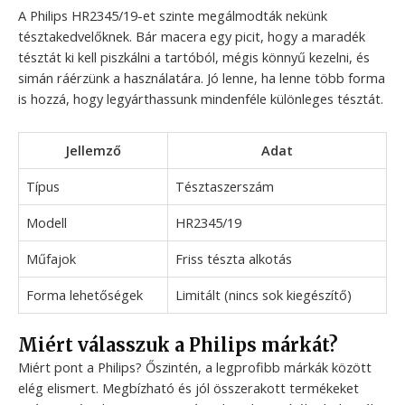
A Philips HR2345/19-et szinte megálmodták nekünk
tésztakedvelőknek. Bár macera egy picit, hogy a maradék
tésztát ki kell piszkálni a tartóból, mégis könnyű kezelni, és
simán ráérzünk a használatára. Jó lenne, ha lenne több forma
is hozzá, hogy legyárthassunk mindenféle különleges tésztát.
Jellemző
Adat
Típus
Tésztaszerszám
Modell
HR2345/19
Műfajok
Friss tészta alkotás
Forma lehetőségek
Limitált (nincs sok kiegészítő)
Miért válasszuk a Philips márkát?
Miért pont a Philips? Őszintén, a legprofibb márkák között
elég elismert. Megbízható és jól összerakott termékeket