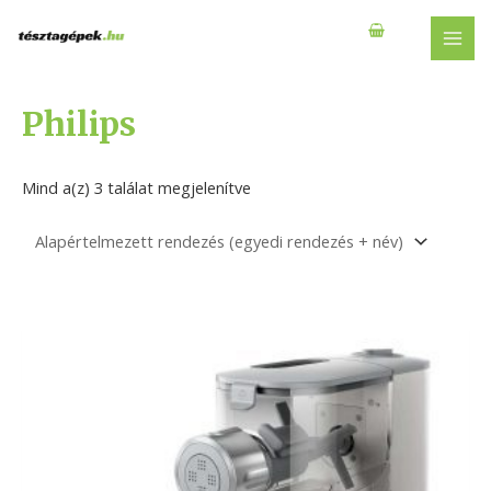
Skip
to
MAI
content
MEN
Philips
Mind a(z) 3 találat megjelenítve